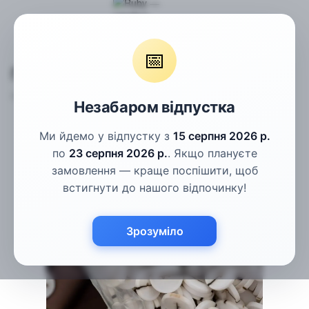
Гудзики
Пальтові гудзики
Гудзики білі з рискою 23мм
📅
Гудзики білі з рискою 23мм
Артикул:
ПГ-129
Написати відгук
Незабаром відпустка
Ми йдемо у відпустку з
15 серпня 2026 р.
по
23 серпня 2026 р.
. Якщо плануєте
замовлення — краще поспішити, щоб
встигнути до нашого відпочинку!
Зрозуміло