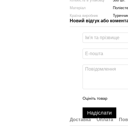
Кількість в упаковці
500 шт.
Матеріал
Поліест
Країна виробник
Туреччи
Новий відгук або комент
Оцініть товар
Надіслати
Доставка
Оплата
Пов