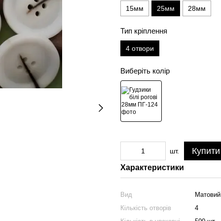
15мм
25мм
28мм
Тип кріплення
4 отвори
Виберіть колір
Купити
шт.
Характеристики
Вид
Матовий
Кількість отворів
4