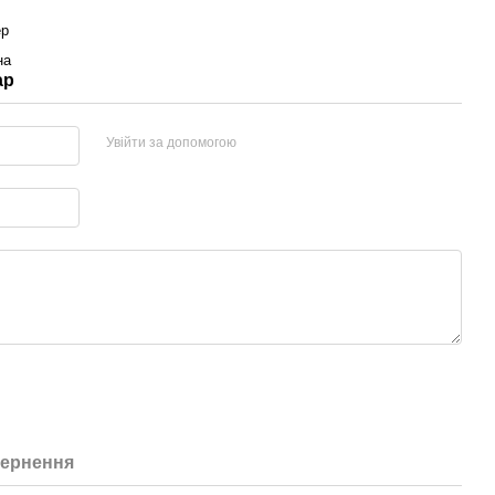
ер
на
ар
Увійти за допомогою
ернення