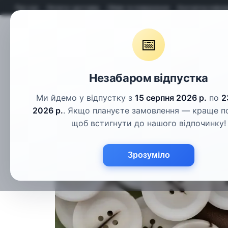
Перейти до основного контенту
Про нас
Оплата і доставка
Обмін та повернення
Контактна інфор
📅
Гудзики
Шнури
Тасьма
Фу
Незабаром відпустка
Ми йдемо у відпустку з
15 серпня 2026 р.
по
2
2026 р.
. Якщо плануєте замовлення — краще п
щоб встигнути до нашого відпочинку!
Зрозуміло