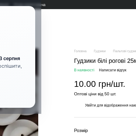
мація
Угода користувача
рнітура
Головна
Гудзики
Пальтові гудзи
3 серпня
Гудзики білі рогові 2
оспішити,
В наявності
Написати відгук
10.00 грн/шт.
Оптові ціни від 50 шт.
Увійти
для відображення нак
%
Розмір