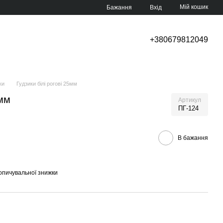
Мій кошик
Бажання
Вхід
+380679812049
ки
Гудзики білі рогові 25мм
5мм
Артикул
ПГ-124
В бажання
опичувальної знижки