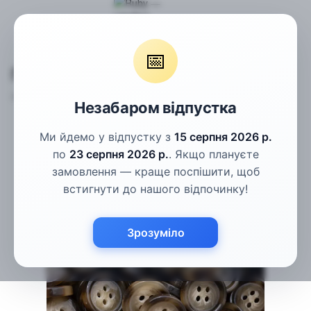
Гудзики
Костюмні гудзики
Гудзики бежеві рогові 18мм
📅
Гудзики бежеві рогові 18мм
Артикул:
ПГ-101
Написати відгук
Незабаром відпустка
Ми йдемо у відпустку з
15 серпня 2026 р.
по
23 серпня 2026 р.
. Якщо плануєте
замовлення — краще поспішити, щоб
встигнути до нашого відпочинку!
Зрозуміло