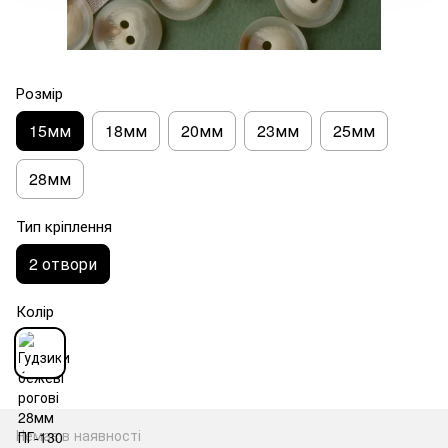
Розмір
15мм
18мм
20мм
23мм
25мм
28мм
Тип кріплення
2 отвори
Колір
Немає в наявності