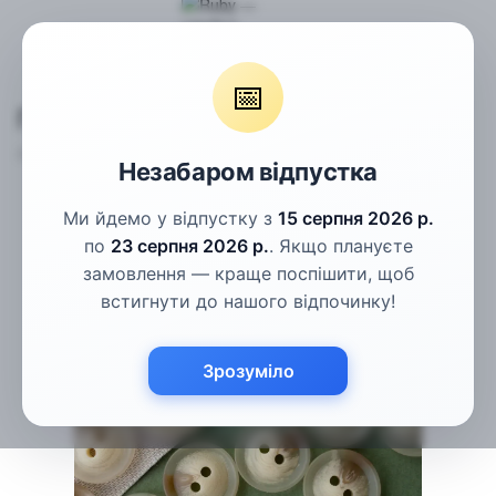
Гудзики
Пальтові гудзики
Гудзики бежеві рогові 15мм
📅
Гудзики бежеві рогові 15мм
Артикул:
ПГ-130
Написати відгук
Незабаром відпустка
Ми йдемо у відпустку з
15 серпня 2026 р.
по
23 серпня 2026 р.
. Якщо плануєте
замовлення — краще поспішити, щоб
встигнути до нашого відпочинку!
Зрозуміло