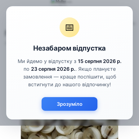
Гудзики
Сорочкові гудзики
Гудзики бежеві рогові 11.5мм
📅
Гудзики бежеві рогові 11.5мм
Артикул:
С4-42
Написати відгук
Незабаром відпустка
Ми йдемо у відпустку з
15 серпня 2026 р.
по
23 серпня 2026 р.
. Якщо плануєте
замовлення — краще поспішити, щоб
встигнути до нашого відпочинку!
Зрозуміло